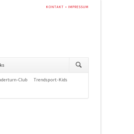
NAVIGATION
KONTAKT
IMPRESSUM
ÜBERSPRINGEN
Navigation
ks
überspringen
nderturn-Club
Trendsport-Kids
Navigation
überspringen