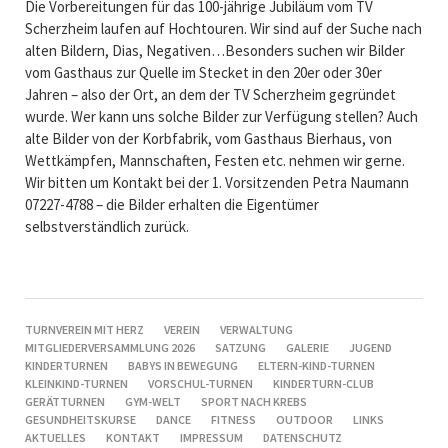
Die Vorbereitungen für das 100-jährige Jubiläum vom TV
Scherzheim laufen auf Hochtouren. Wir sind auf der Suche nach
alten Bildern, Dias, Negativen…Besonders suchen wir Bilder
vom Gasthaus zur Quelle im Stecket in den 20er oder 30er
Jahren – also der Ort, an dem der TV Scherzheim gegründet
wurde. Wer kann uns solche Bilder zur Verfügung stellen? Auch
alte Bilder von der Korbfabrik, vom Gasthaus Bierhaus, von
Wettkämpfen, Mannschaften, Festen etc. nehmen wir gerne.
Wir bitten um Kontakt bei der 1. Vorsitzenden Petra Naumann
07227-4788 – die Bilder erhalten die Eigentümer
selbstverständlich zurück.
NAVIGATION
TURNVEREIN MIT HERZ
VEREIN
VERWALTUNG
ÜBERSPRINGEN
MITGLIEDERVERSAMMLUNG 2026
SATZUNG
GALERIE
JUGEND
KINDERTURNEN
BABYS IN BEWEGUNG
ELTERN-KIND-TURNEN
KLEINKIND-TURNEN
VORSCHUL-TURNEN
KINDERTURN-CLUB
GERÄTTURNEN
GYM-WELT
SPORT NACH KREBS
GESUNDHEITSKURSE
DANCE
FITNESS
OUTDOOR
LINKS
AKTUELLES
KONTAKT
IMPRESSUM
DATENSCHUTZ