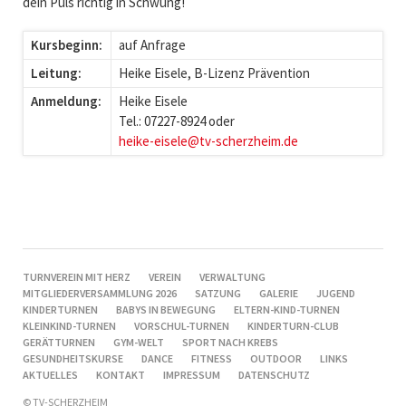
dein Puls richtig in Schwung!
Kursbeginn:
auf Anfrage
Leitung:
Heike Eisele, B-Lizenz Prävention
Anmeldung:
Heike Eisele
Tel.: 07227-8924 oder
heike-eisele@tv-scherzheim.de
NAVIGATION
TURNVEREIN MIT HERZ
VEREIN
VERWALTUNG
ÜBERSPRINGEN
MITGLIEDERVERSAMMLUNG 2026
SATZUNG
GALERIE
JUGEND
KINDERTURNEN
BABYS IN BEWEGUNG
ELTERN-KIND-TURNEN
KLEINKIND-TURNEN
VORSCHUL-TURNEN
KINDERTURN-CLUB
GERÄTTURNEN
GYM-WELT
SPORT NACH KREBS
GESUNDHEITSKURSE
DANCE
FITNESS
OUTDOOR
LINKS
AKTUELLES
KONTAKT
IMPRESSUM
DATENSCHUTZ
© TV-SCHERZHEIM